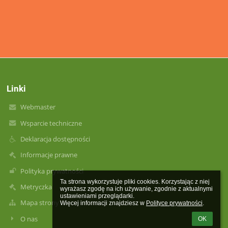
Linki
Webmaster
Wsparcie techniczne
Deklaracja dostępności
Informacje prawne
Polityka prywatności
Ta strona wykorzystuje pliki cookies. Korzystając z niej 
Metryczka
wyrażasz zgodę na ich używanie, zgodnie z aktualnymi 
ustawieniami przeglądarki.

Mapa strony
Więcej informacji znajdziesz w 
Polityce prywatności
.
O nas
OK